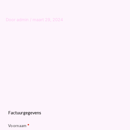
Door
admin
/
maart 29, 2024
Factuurgegevens
Voornaam
*