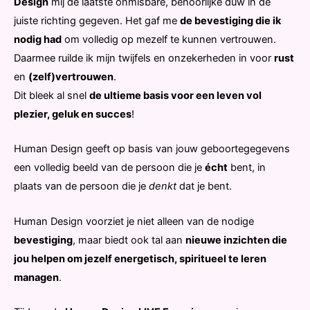
Design
mij de laatste onmisbare, behoorlijke duw in de
juiste richting gegeven. Het gaf me
de bevestiging die ik
nodig had
om volledig op mezelf te kunnen vertrouwen.
Daarmee ruilde ik mijn twijfels en onzekerheden in voor
rust
en
(zelf)vertrouwen
.
Dit bleek al snel
de ultieme basis voor een leven vol
plezier, geluk en succes
!
Human Design geeft op basis van jouw geboortegegevens
een volledig beeld van de persoon die je
écht
bent, in
plaats van de persoon die je
denkt
dat je bent.
Human Design voorziet je niet alleen van de nodige
bevestiging
, maar biedt ook tal aan
nieuwe inzichten die
jou helpen om jezelf energetisch, spiritueel te leren
managen
.