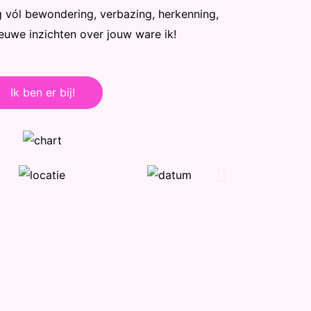
g vól bewondering, verbazing, herkenning,
ieuwe inzichten over jouw ware ik!
Ik ben er bij!