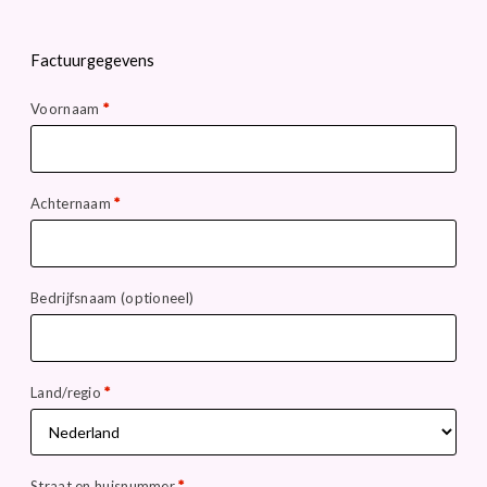
Factuurgegevens
Voornaam
*
Achternaam
*
Bedrijfsnaam
(optioneel)
Land/regio
*
Straat en huisnummer
*