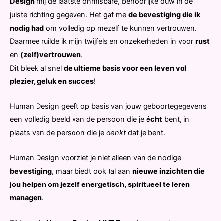
Design
mij de laatste onmisbare, behoorlijke duw in de
juiste richting gegeven. Het gaf me
de bevestiging die ik
nodig had
om volledig op mezelf te kunnen vertrouwen.
Daarmee ruilde ik mijn twijfels en onzekerheden in voor
rust
en
(zelf)vertrouwen
.
Dit bleek al snel
de ultieme basis voor een leven vol
plezier, geluk en succes
!
Human Design geeft op basis van jouw geboortegegevens
een volledig beeld van de persoon die je
écht
bent, in
plaats van de persoon die je
denkt
dat je bent.
Human Design voorziet je niet alleen van de nodige
bevestiging
, maar biedt ook tal aan
nieuwe inzichten die
jou helpen om jezelf energetisch, spiritueel te leren
managen
.