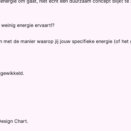
nergie om gaat, niet echt een duurzaam concept blijkt te zi
 weinig energie ervaart!?
n met de manier waarop jij jouw specifieke energie (of het
ngewikkeld.
esign Chart.