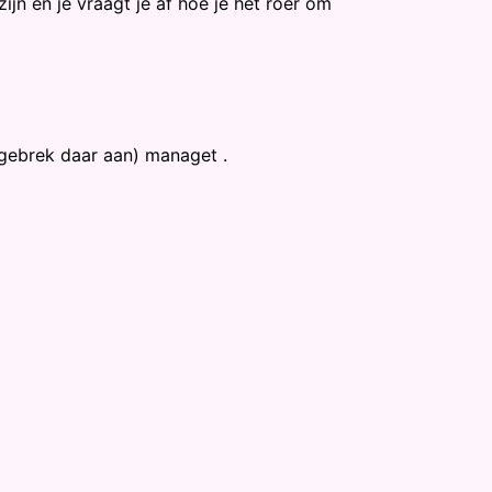
jn en je vraagt je af hoe je het roer om
 gebrek daar aan) managet .