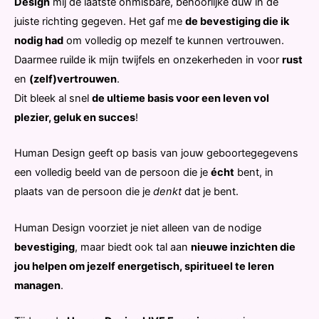
Design
mij de laatste onmisbare, behoorlijke duw in de
juiste richting gegeven. Het gaf me
de bevestiging die ik
nodig had
om volledig op mezelf te kunnen vertrouwen.
Daarmee ruilde ik mijn twijfels en onzekerheden in voor
rust
en
(zelf)vertrouwen
.
Dit bleek al snel
de ultieme basis voor een leven vol
plezier, geluk en succes
!
Human Design geeft op basis van jouw geboortegegevens
een volledig beeld van de persoon die je
écht
bent, in
plaats van de persoon die je
denkt
dat je bent.
Human Design voorziet je niet alleen van de nodige
bevestiging
, maar biedt ook tal aan
nieuwe inzichten die
jou helpen om jezelf energetisch, spiritueel te leren
managen
.