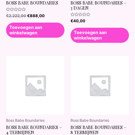
BOSS BABE BOUNDARIES
BOSS BABE BOUNDARIES –
3 DAGEN
Waardering
€
2.222,00
€
888,00
0
Waardering
€
40,00
uit
0
5
Toevoegen aan
uit
5
Toevoegen aan
winkelwagen
winkelwagen
Boss Babe Boundaries
Boss Babe Boundaries
BOSS BABE BOUNDARIES –
BOSS BABE BOUNDARIES –
4 TERMIJNEN
8 TERMIJNEN