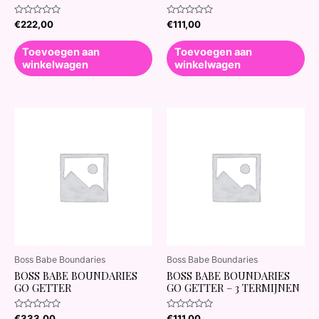
Waardering
Waardering
€
222,00
€
111,00
0
0
uit
uit
5
5
Toevoegen aan
Toevoegen aan
winkelwagen
winkelwagen
Boss Babe Boundaries
Boss Babe Boundaries
BOSS BABE BOUNDARIES
BOSS BABE BOUNDARIES
GO GETTER
GO GETTER – 3 TERMIJNEN
Waardering
Waardering
€
333,00
€
111,00