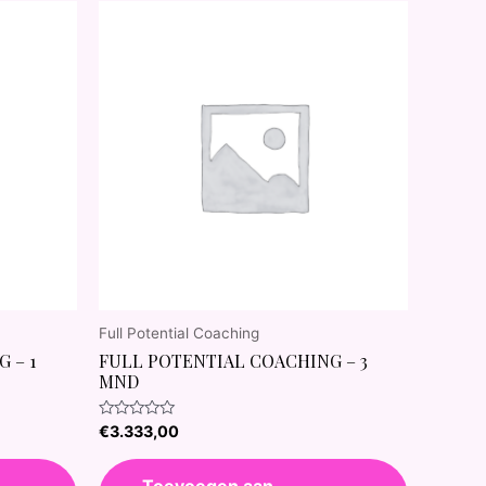
Full Potential Coaching
 – 1
FULL POTENTIAL COACHING – 3
MND
Waardering
€
3.333,00
0
uit
5
Toevoegen aan