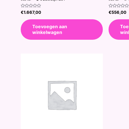
Waardering
Waardering
€
1.667,00
€
556,00
0
0
uit
uit
5
5
Toevoegen aan
Toe
winkelwagen
win