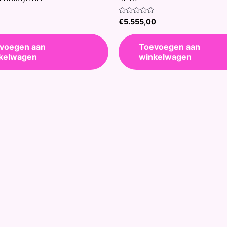
Waardering
€
5.555,00
0
uit
5
voegen aan
Toevoegen aan
kelwagen
winkelwagen