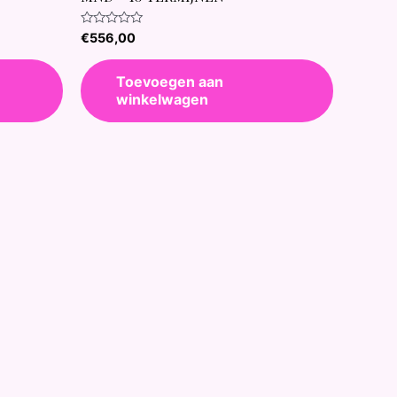
Waardering
€
556,00
0
uit
5
Toevoegen aan
winkelwagen