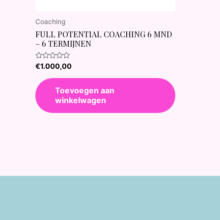
Coaching
FULL POTENTIAL COACHING 6 MND
– 6 TERMIJNEN
Waardering
€
1.000,00
0
uit
5
Toevoegen aan
winkelwagen