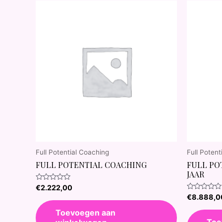
Full Potential Coaching
Full Potent
FULL POTENTIAL COACHING
FULL PO
JAAR
Waardering
€
2.222,00
0
Waardering
€
8.888,0
uit
0
5
uit
Toevoegen aan
5
Toe