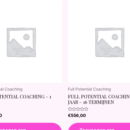
ial Coaching
Full Potential Coaching
TENTIAL COACHING – 1
FULL POTENTIAL COACHING
JAAR – 16 TERMIJNEN
Waardering
0
€
556,00
0
uit
5
voegen aan
Toevoegen aan