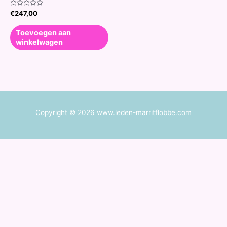
Waardering
€
247,00
0
uit
5
Toevoegen aan
winkelwagen
Copyright © 2026 www.leden-marritflobbe.com