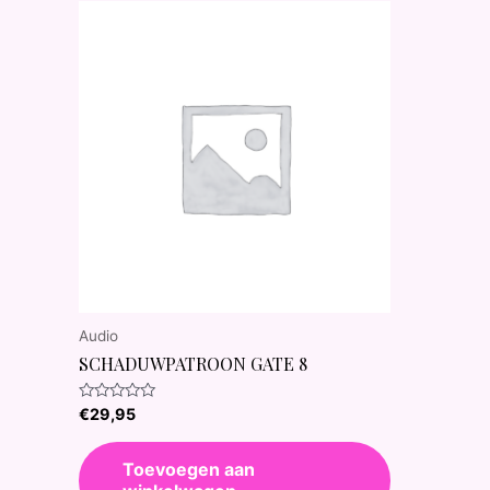
Audio
SCHADUWPATROON GATE 8
Waardering
€
29,95
0
uit
5
Toevoegen aan