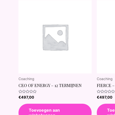
Coaching
Coaching
CEO OF ENERGY – 12 TERMIJNEN
FIERCE –
Waardering
Waardering
€
497,00
€
497,00
0
0
uit
uit
5
5
Toevoegen aan
Toe