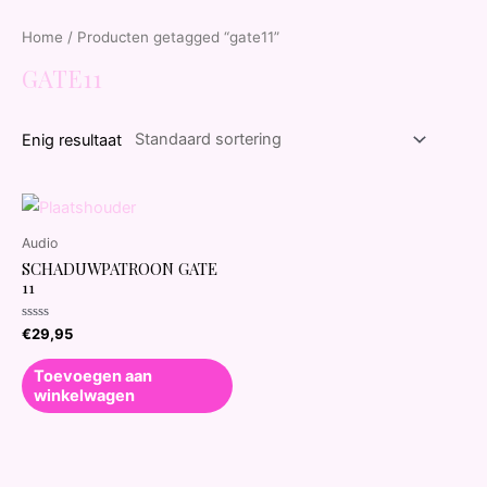
Home
/ Producten getagged “gate11”
GATE11
Enig resultaat
Audio
SCHADUWPATROON GATE
11
Waardering
€
29,95
0
uit
5
Toevoegen aan
winkelwagen