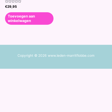
Waardering
€
29,95
0
uit
5
Toevoegen aan
winkelwagen
Copyright © 2026 www.leden-marritflobbe.com