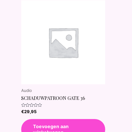
Audio
SCHADUWPATROON GATE 36
Waardering
€
29,95
0
uit
5
Toevoegen aan