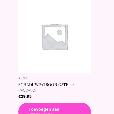
Audio
SCHADUWPATROON GATE 42
Waardering
€
29,95
0
uit
5
Toevoegen aan