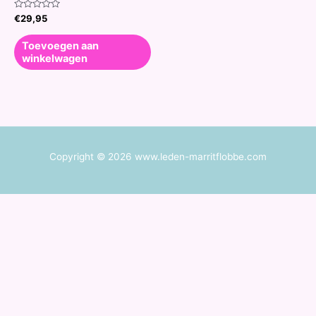
Waardering
€
29,95
0
uit
5
Toevoegen aan
winkelwagen
Copyright © 2026 www.leden-marritflobbe.com