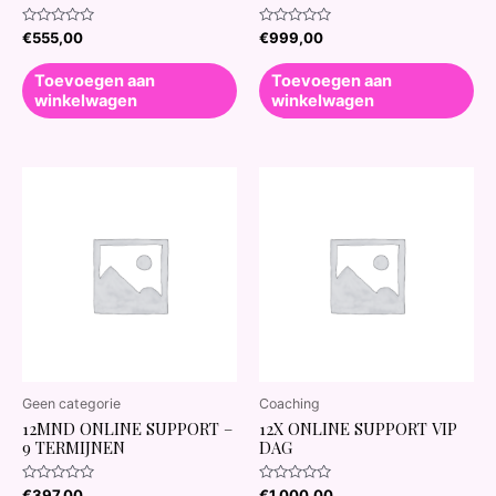
Waardering
Waardering
€
555,00
€
999,00
0
0
uit
uit
5
5
Toevoegen aan
Toevoegen aan
winkelwagen
winkelwagen
Geen categorie
Coaching
12MND ONLINE SUPPORT –
12X ONLINE SUPPORT VIP
9 TERMIJNEN
DAG
Waardering
Waardering
€
397,00
€
1.000,00