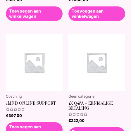
0
0
uit
uit
5
5
Toevoegen aan
Toevoegen aan
winkelwagen
winkelwagen
Coaching
Geen categorie
1MND ONLINE SUPPORT
1X Q&A – EENMALIGE
BETALING
Waardering
€
397,00
0
Waardering
€
222,00
uit
0
5
Toevoegen aan
uit
5