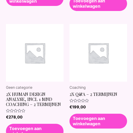
Toevoegen aan
winkelwagen
winkelwagen
Geen categorie
Coaching
2X HUMAN DESIGN
2X Q&A – 2 TERMIJNEN
ANALYSE, INCL 1 MND
COACHING – 2 TERMIJNEN
Waardering
€
199,00
0
uit
Waardering
€
278,00
5
Toevoegen aan
0
winkelwagen
uit
5
Toevoegen aan