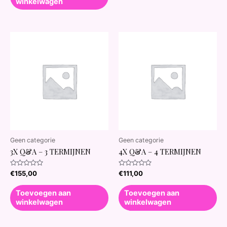
winkelwagen
Geen categorie
Geen categorie
3X Q&A – 3 TERMIJNEN
4X Q&A – 4 TERMIJNEN
Waardering
Waardering
€
155,00
€
111,00
0
0
uit
uit
5
5
Toevoegen aan
Toevoegen aan
winkelwagen
winkelwagen