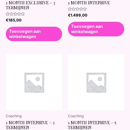
1 MONTH EXCLUSIVE – 3
1 MONTH INTENSIVE
TERMIJNEN
Waardering
€
1.499,00
0
Waardering
€
185,00
uit
0
5
Toevoegen aan
uit
5
Toevoegen aan
winkelwagen
winkelwagen
Coaching
Coaching
1 MONTH INTENSIVE – 2
1 MONTH INTENSIVE – 5
TERMIJNEN
TERMIJNEN