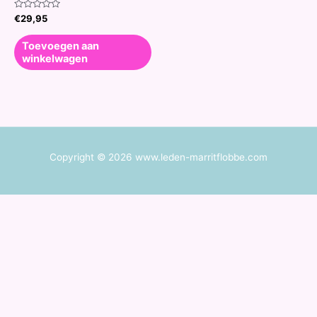
Waardering
€
29,95
0
uit
5
Toevoegen aan
winkelwagen
Copyright © 2026 www.leden-marritflobbe.com