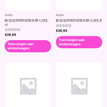
Audio
Audio
SCHADUWPATROON GATE
SCHADUWPATROON GATE 8
17
Waardering
€
29,95
0
Waardering
€
29,95
uit
0
5
Toevoegen aan
uit
5
Toevoegen aan
winkelwagen
winkelwagen