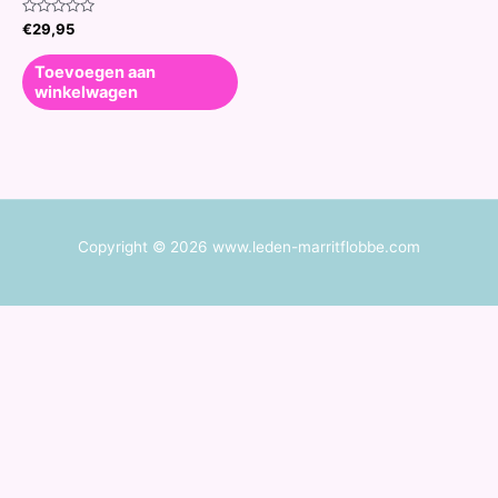
Waardering
€
29,95
0
uit
5
Toevoegen aan
winkelwagen
Copyright © 2026 www.leden-marritflobbe.com