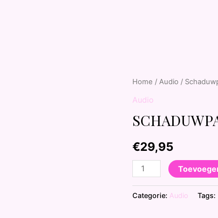
Home
/
Audio
/ Schaduwp
Audio
SCHADUWPA
€
29,95
Toevoege
Categorie:
Audio
Tags: