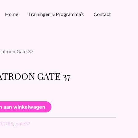
Home
Trainingen & Programma’s
Contact
atroon Gate 37
TROON GATE 37
n aan winkelwagen
30755
,
gate37