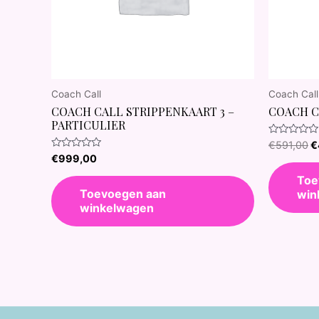
Coach Call
Coach Call
COACH CALL STRIPPENKAART 3 –
COACH C
PARTICULIER
Waardering
€
591,00
€
0
Waardering
€
999,00
uit
0
5
uit
Toe
5
Toevoegen aan
win
winkelwagen