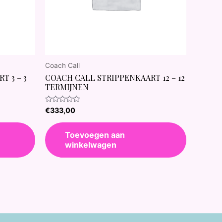
Coach Call
T 3 – 3
COACH CALL STRIPPENKAART 12 – 12
TERMIJNEN
Waardering
€
333,00
0
uit
5
Toevoegen aan
winkelwagen