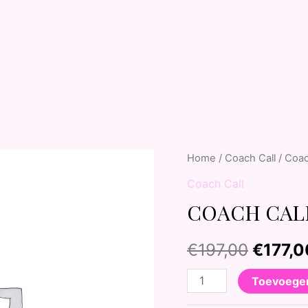
Home
/
Coach Call
/ Coac
Coach Call
COACH CALL
€
197,00
€
177,0
Toevoege