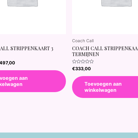
Coach Call
ALL STRIPPENKAART 3
COACH CALL STRIPPENKAAR
TERMIJNEN
497,00
Waardering
€
333,00
0
uit
voegen aan
5
Toevoegen aan
kelwagen
winkelwagen