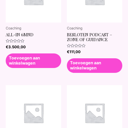
Coaching
Coaching
ALL-IN 6MND
BESLOTEN PODCAST –
ZONE OF GUIDANCE
Waardering
€
3.500,00
0
Waardering
€
111,00
uit
0
5
Toevoegen aan
uit
5
Toevoegen aan
winkelwagen
winkelwagen