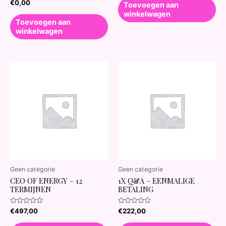
Waardering
€
0,00
5
Toevoegen aan
0
winkelwagen
uit
5
Toevoegen aan
winkelwagen
Geen categorie
Geen categorie
CEO OF ENERGY – 12
1X Q&A – EENMALIGE
TERMIJNEN
BETALING
Waardering
Waardering
€
497,00
€
222,00
0
0
uit
uit