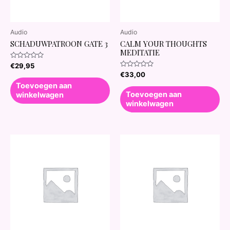
Audio
Audio
SCHADUWPATROON GATE 3
CALM YOUR THOUGHTS
MEDITATIE
Waardering
€
29,95
0
Waardering
€
33,00
uit
0
5
Toevoegen aan
uit
5
Toevoegen aan
winkelwagen
winkelwagen