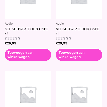
Audio
Audio
SCHADUWPATROON GATE
SCHADUWPATROON GATE
12
11
Waardering
Waardering
€
29,95
€
29,95
0
0
uit
uit
5
5
Toevoegen aan
Toevoegen aan
winkelwagen
winkelwagen