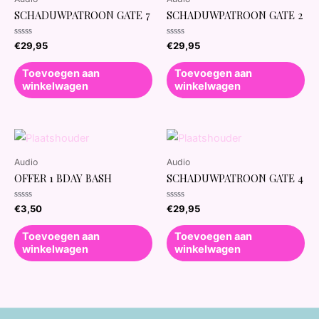
SCHADUWPATROON GATE 7
SCHADUWPATROON GATE 2
Waardering
Waardering
€
29,95
€
29,95
0
0
uit
uit
5
5
Toevoegen aan
Toevoegen aan
winkelwagen
winkelwagen
Audio
Audio
OFFER 1 BDAY BASH
SCHADUWPATROON GATE 4
Waardering
Waardering
€
3,50
€
29,95
0
0
uit
uit
5
5
Toevoegen aan
Toevoegen aan
winkelwagen
winkelwagen