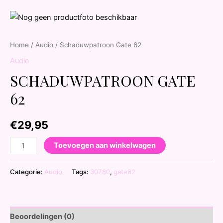
Home
/
Audio
/ Schaduwpatroon Gate 62
Audio
SCHADUWPATROON GATE
62
€
29,95
Toevoegen aan winkelwagen
Categorie:
Audio
Tags:
30780
,
gate62
Beoordelingen (0)