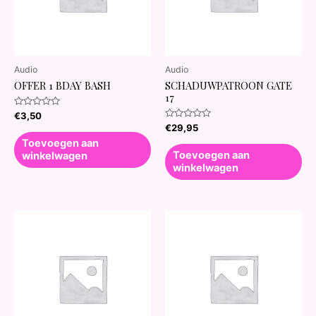
Audio
Audio
OFFER 1 BDAY BASH
SCHADUWPATROON GATE
17
Waardering
€
3,50
0
Waardering
€
29,95
uit
0
5
Toevoegen aan
uit
5
Toevoegen aan
winkelwagen
winkelwagen